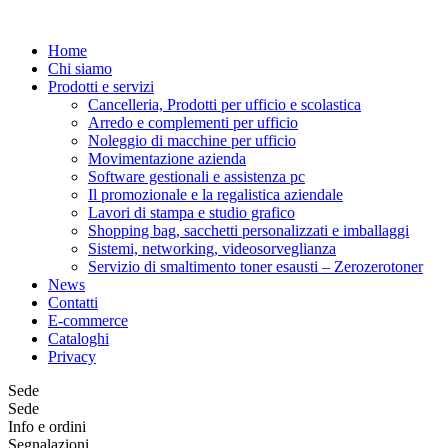
Home
Chi siamo
Prodotti e servizi
Cancelleria, Prodotti per ufficio e scolastica
Arredo e complementi per ufficio
Noleggio di macchine per ufficio
Movimentazione azienda
Software gestionali e assistenza pc
Il promozionale e la regalistica aziendale
Lavori di stampa e studio grafico
Shopping bag, sacchetti personalizzati e imballaggi
Sistemi, networking, videosorveglianza
Servizio di smaltimento toner esausti – Zerozerotoner
News
Contatti
E-commerce
Cataloghi
Privacy
Sede
Sede
Info e ordini
Segnalazioni