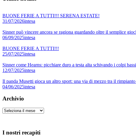
BUONE FERIE A TUTTI!!! SERENA ESTATE!
31/07/2026
intesa
Sinner può vincere ancora se ragiona guardando oltre il semplice gioch
06/09/2025
intesa
BUONE FERIE A TUTTI!!!
25/07/2025
intesa
Sinner come Hearns: picchiare duro a testa alta schivando i colpi bass
12/07/2025
intesa
Il panda Musetti gioca un altro sport: una via di mezzo tra il rimpiant
04/06/2025
intesa
Archivio
Archivio
I nostri recapiti