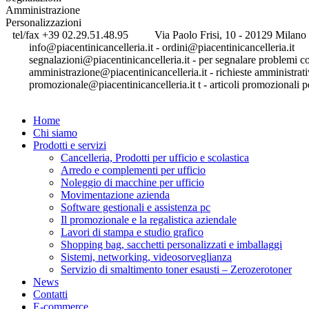
Amministrazione
Personalizzazioni
tel/fax +39 02.29.51.48.95
Via Paolo Frisi, 10 - 20129 Milano 
info@piacentinicancelleria.it - ordini@piacentinicancelleria.it
segnalazioni@piacentinicancelleria.it - per segnalare problemi con
amministrazione@piacentinicancelleria.it - richieste amministrati
promozionale@piacentinicancelleria.it t - articoli promozionali pe
Home
Chi siamo
Prodotti e servizi
Cancelleria, Prodotti per ufficio e scolastica
Arredo e complementi per ufficio
Noleggio di macchine per ufficio
Movimentazione azienda
Software gestionali e assistenza pc
Il promozionale e la regalistica aziendale
Lavori di stampa e studio grafico
Shopping bag, sacchetti personalizzati e imballaggi
Sistemi, networking, videosorveglianza
Servizio di smaltimento toner esausti – Zerozerotoner
News
Contatti
E-commerce