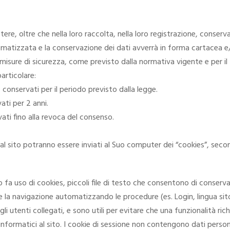
tere, oltre che nella loro raccolta, nella loro registrazione, conse
tizzata e la conservazione dei dati avverrà in forma cartacea e/o 
misure di sicurezza, come previsto dalla normativa vigente e per 
particolare:
no conservati per il periodo previsto dalla legge.
vati per 2 anni.
rvati fino alla revoca del consenso.
 sito potranno essere inviati al Suo computer dei “cookies”, secondo
 fa uso di cookies, piccoli file di testo che consentono di conservar
e la navigazione automatizzando le procedure (es. Login, lingua sito) e
li utenti collegati, e sono utili per evitare che una funzionalità ric
informatici al sito. I cookie di sessione non contengono dati persona