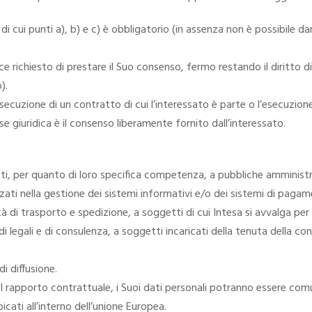
i di cui punti a), b) e c) è obbligatorio (in assenza non è possibile d
nvece richiesto di prestare il Suo consenso, fermo restando il dirit
).
esecuzione di un contratto di cui l’interessato è parte o l’esecuzio
se giuridica è il consenso liberamente fornito dall’interessato.
ti, per quanto di loro specifica competenza, a pubbliche amministr
lizzati nella gestione dei sistemi informativi e/o dei sistemi di paga
tà di trasporto e spedizione, a soggetti di cui Intesa si avvalga per
 legali e di consulenza, a soggetti incaricati della tenuta della cont
i diffusione.
l rapporto contrattuale, i Suoi dati personali potranno essere comun
bicati all’interno dell’unione Europea.