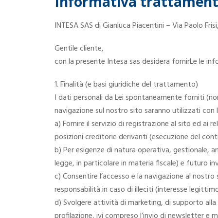
Informativa trattamento
INTESA SAS di Gianluca Piacentini – Via Paolo Fris
Gentile cliente,
con la presente Intesa sas desidera fornirLe le inf
1. Finalità (e basi giuridiche del trattamento)
I dati personali da Lei spontaneamente forniti (nom
navigazione sul nostro sito saranno utilizzati con le
a) Fornire il servizio di registrazione al sito ed ai 
posizioni creditorie derivanti (esecuzione del contr
b) Per esigenze di natura operativa, gestionale, a
legge, in particolare in materia fiscale) e futuro in
c) Consentire l’accesso e la navigazione al nostro 
responsabilità in caso di illeciti (interesse legittimo
d) Svolgere attività di marketing, di supporto all
profilazione, ivi compreso l’invio di newsletter e 