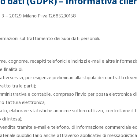
 dati (GDPR) – Informativa clien
i, 3 – 20129 Milano P.iva 12685230158
ormazioni sul trattamento dei Suoi dati personali.
e, cognome, recapiti telefonici e indirizzi e-mail e altre informazi
 finalità di:
relativi servizi, per esigenze preliminari alla stipula dei contratti di v
atto tra le parti);
mministrativa e contabile, compreso l’invio per posta elettronica di
vio fattura elettronica;
sito, elaborare statistiche anonime sul loro utilizzo, controllarne 
 di Intesa);
a vendita tramite e-mail e telefono, di informazione commerciale ed
materiale pubblicitario anche attraverso applicativi di messaggistic