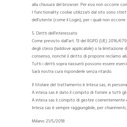
alla chiusura del browser. Per essi non occorre co
I functionality cookie utilizzati dal sito sono stre
dell’utente (come il Login), per i quali non occorr
5. Diritti dell’interessato
Come previsto dall’art. 13 del RGPD (UE) 2016/679, l
degli stessi (laddove applicabile) o la limitazione 
consenso, nonché il diritto di proporre reclamo all
Tutti i diritti sopra riassunti possono essere eserci
Sarà nostra cura risponderle senza ritardo.
Il titolare del trattamento è Intesa sas, in person
A intesa sas è dato il compito di fornire a tutti gl
A intesa sas il compito di gestire coerentemente e 
Intesa sas è sempre raggiungibile, per chiarimenti, 
Milano 21/5/2018