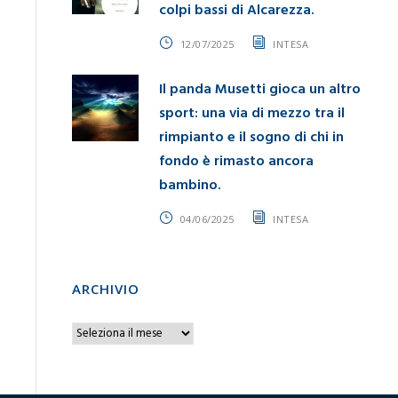
colpi bassi di Alcarezza.
12/07/2025
INTESA
Il panda Musetti gioca un altro
sport: una via di mezzo tra il
rimpianto e il sogno di chi in
fondo è rimasto ancora
bambino.
04/06/2025
INTESA
ARCHIVIO
A
r
c