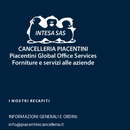
h
i
v
i
o
I NOSTRI RECAPITI
INFORMAZIONI GENERALI E ORDINI:
info@piacentinicancelleria.it