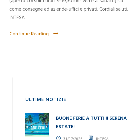
(aperto coi soliti orari: 9-19,30 lun- ven e al sabato) sia
come consegne ad aziende-uffici e privati. Cordiali saluti,
INTESA.
Continue Reading
ULTIME NOTIZIE
BUONE FERIE A TUTTI!!! SERENA
ESTATE!
31/07/2026
INTESA