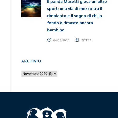
Il panda Musetti gioca un altro
sport: una via di mezzo tra il
rimpianto e il sogno di chi in
fondo è rimasto ancora
bambino.
04/06/2025
INTESA
ARCHIVIO
A
r
c
h
i
v
i