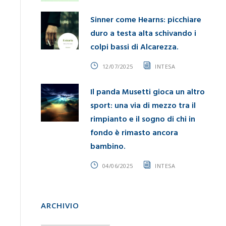
Sinner come Hearns: picchiare
duro a testa alta schivando i
colpi bassi di Alcarezza.
12/07/2025
INTESA
Il panda Musetti gioca un altro
sport: una via di mezzo tra il
rimpianto e il sogno di chi in
fondo è rimasto ancora
bambino.
04/06/2025
INTESA
ARCHIVIO