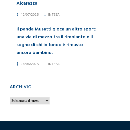
Alcarezza.
12/07/2025
INTESA
Il panda Musetti gioca un altro sport:
una via di mezzo tra il rimpianto e il
sogno di chi in fondo è rimasto
ancora bambino.
04/06/2025
INTESA
ARCHIVIO
A
r
c
h