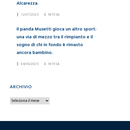
Alcarezza.
12/07/2025
INTESA
Il panda Musetti gioca un altro sport:
una via di mezzo tra il rimpianto e il
sogno di chi in fondo è rimasto
ancora bambino.
04/06/2025
INTESA
ARCHIVIO
A
r
c
h