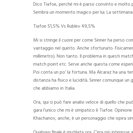
Dico Tiafoe, perché mi è parso convinto e molto p
Sembra un momento magico per lui. La settimana d
Tiafoe 51,5% Vs Rublev 49,5%
Mi si stringe il cuore per come Sinner ha perso co
vantaggio nel quinto. Anche sfortunato. Fisicament
millimetro). Non tanto. Il problema in questi mat
match point etc. Serve anche questa come esperie
Poi conta un po’ la fortuna. Ma Alcaraz ha una ten
distanza ha fisico e lucidità. Sinner comunque un gr
che abbiamo in Italia.
Ora, qui si può fare analisi veloce di quello che pu
gara l’unico che mi è simpatico è Tiafoe. Opinione
Khachanov, anche, è un personaggio che ispira si
Qualsiasi finale è mutilata ora. C’era più interes