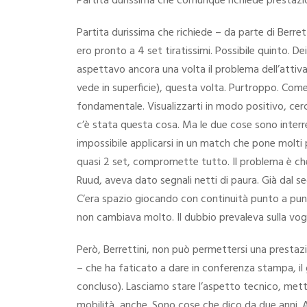
Partita durissima che comunque richiede prestazi
Partita durissima che richiede – da parte di Berrett
ero pronto a 4 set tiratissimi. Possibile quinto. D
aspettavo ancora una volta il problema dell’attivaz
vede in superficie), questa volta. Purtroppo. Come t
fondamentale. Visualizzarti in modo positivo, ce
c’è stata questa cosa. Ma le due cose sono interrela
impossibile applicarsi in un match che pone molti p
quasi 2 set, compromette tutto. Il problema è che
Ruud, aveva dato segnali netti di paura. Già dal se
C’era spazio giocando con continuità punto a punto
non cambiava molto. Il dubbio prevaleva sulla vogli
Però, Berrettini, non può permettersi una prestaz
– che ha faticato a dare in conferenza stampa, il 
concluso). Lasciamo stare l’aspetto tecnico, metti
mobilità, anche. Sono cose che dico da due anni. 