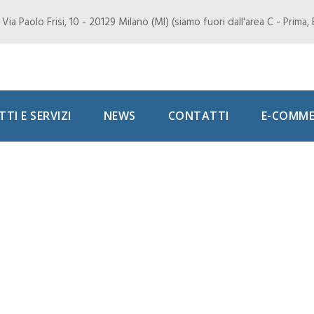
Via Paolo Frisi, 10 - 20129 Milano (MI) (siamo fuori dall'area C - Prima
TI E SERVIZI
NEWS
CONTATTI
E-COMME
i a NYC. Finale che
ia “dimezzata”. 
 finale più probab
os vs Alcaraz. Con