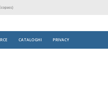
, Ecopass)
RCE
CATALOGHI
PRIVACY
 si
Dopo gli
ile (per me)
 Alcaraz