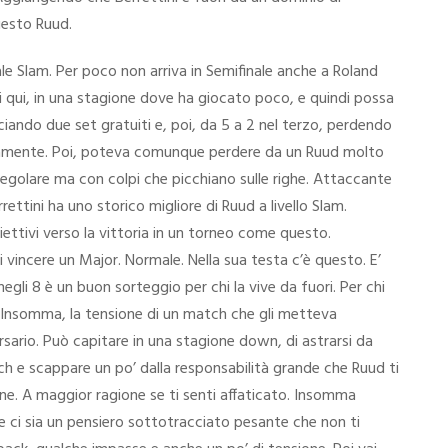
uesto Ruud.
ale Slam. Per poco non arriva in Semifinale anche a Roland
i qui, in una stagione dove ha giocato poco, e quindi possa
iando due set gratuiti e, poi, da 5 a 2 nel terzo, perdendo
 chiaramente. Poi, poteva comunque perdere da un Ruud molto
 Regolare ma con colpi che picchiano sulle righe. Attaccante
ttini ha uno storico migliore di Ruud a livello Slam.
iettivi verso la vittoria in un torneo come questo.
i vincere un Major. Normale. Nella sua testa c’è questo. E’
negli 8 è un buon sorteggio per chi la vive da fuori. Per chi
e. Insomma, la tensione di un match che gli metteva
ersario. Può capitare in una stagione down, di astrarsi da
tch e scappare un po’ dalla responsabilità grande che Ruud ti
bene. A maggior ragione se ti senti affaticato. Insomma
e ci sia un pensiero sottotracciato pesante che non ti