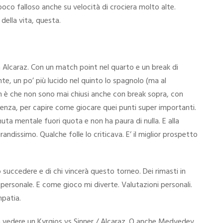
oco falloso anche su velocità di crociera molto alte.
ella vita, questa.
n Alcaraz. Con un match point nel quarto e un break di
e, un po’ più lucido nel quinto lo spagnolo (ma al
ch è che non sono mai chiusi anche con break sopra, con
nza, per capire come giocare quei punti super importanti.
uta mentale fuori quota e non ha paura di nulla. E alla
andissimo. Qualche folle lo criticava. E’ il miglior prospetto
ò succedere e di chi vincerà questo torneo. Dei rimasti in
 personale. E come gioco mi diverte. Valutazioni personali.
mpatia.
se a vedere un Kyrgios vs Sinner / Alcaraz. O anche Medvedev