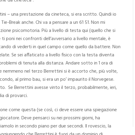
one da cineteca”.
ini – una prestazione da cineteca, si era scritto. Quindi io
ei Tie-Break anche. Chi va a pensare a un 61 51. Non mi
ione psicomotoria. Più a livello di testa qui (quello che si
i poni nei confronti dell’avversario a livello mentale, è
rcando di vederti in quel campo come quello da battere. Non
te. Se sei affaticato a livello fisico con la testa diventa
roblemi di tenuta alla distanza. Andare sotto in 1 ora di
 nemmeno nel terzo Berrettini si è accorto che, più volte,
condo, al primo bau, si era un po’ impaurito il Norvegese.
. Se Berrettini avesse vinto il terzo, probabilmente, ieri,
a di provarci.
ione come questa (se così, ci deve essere una spiegazione
giocatore. Deve pensarci su nei prossimi giorni, ha
amolo in secondo piano per due secondi. Il rovescio, la
Aggiungendo che Berrettini è fuori da un dominio di