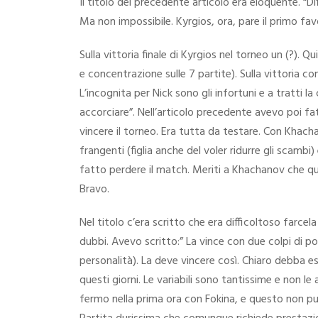
Il titolo del precedente articolo era eloquente. “Diff
Ma non impossibile. Kyrgios, ora, pare il primo favor
Sulla vittoria finale di Kyrgios nel torneo un (?). 
e concentrazione sulle 7 partite). Sulla vittoria 
L’incognita per Nick sono gli infortuni e a tratti
accorciare”. Nell’articolo precedente avevo poi fatt
vincere il torneo. Era tutta da testare. Con Khac
frangenti (figlia anche del voler ridurre gli scambi)
fatto perdere il match. Meriti a Khachanov che qui
Bravo.
Nel titolo c’era scritto che era difficoltoso farcel
dubbi. Avevo scritto:” La vince con due colpi di p
personalità). La deve vincere così. Chiaro debba e
questi giorni. Le variabili sono tantissime e non l
fermo nella prima ora con Fokina, e questo non pu