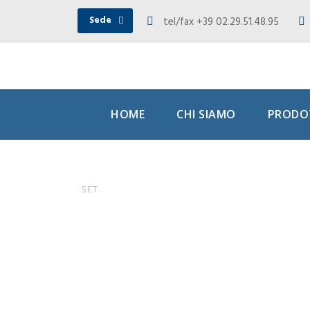
Sede
tel/fax +39 02.29.51.48.95
HOME
CHI SIAMO
PRODOT
Semifinal
08
SET
preannunc
ottavi, la
era Kyrgi