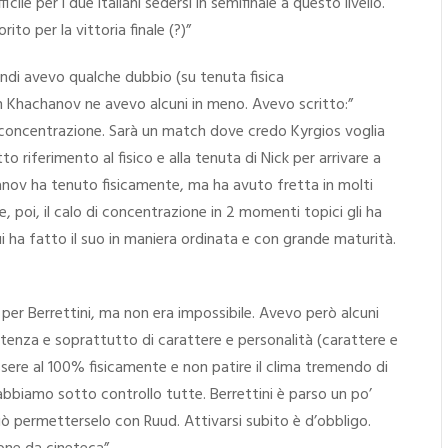
icile per i due italiani sedersi in semifinale a questo livello.
ito per la vittoria finale (?)”
Quindi avevo qualche dubbio (su tenuta fisica
con Khachanov ne avevo alcuni in meno. Avevo scritto:”
 la concentrazione. Sarà un match dove credo Kyrgios voglia
o riferimento al fisico e alla tenuta di Nick per arrivare a
hanov ha tenuto fisicamente, ma ha avuto fretta in molti
 e, poi, il calo di concentrazione in 2 momenti topici gli ha
 ha fatto il suo in maniera ordinata e con grande maturità.
a per Berrettini, ma non era impossibile. Avevo però alcuni
otenza e soprattutto di carattere e personalità (carattere e
ssere al 100% fisicamente e non patire il clima tremendo di
e abbiamo sotto controllo tutte. Berrettini è parso un po’
ò permetterselo con Ruud. Attivarsi subito è d’obbligo.