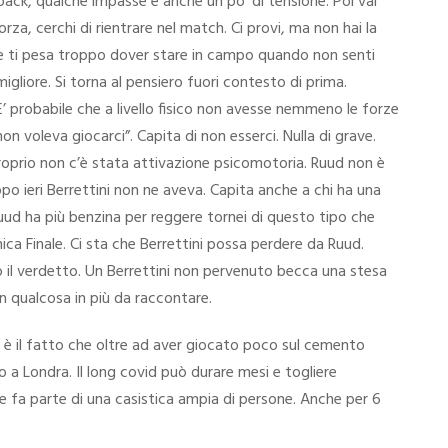
back, qualche impasse e anche un po’ di tensione. Poi vai
za, cerchi di rientrare nel match. Ci provi, ma non hai la
te ti pesa troppo dover stare in campo quando non senti
igliore. Si torna al pensiero fuori contesto di prima.
’ probabile che a livello fisico non avesse nemmeno le forze
voleva giocarci”. Capita di non esserci. Nulla di grave.
oprio non c’è stata attivazione psicomotoria. Ruud non è
po ieri Berrettini non ne aveva. Capita anche a chi ha una
uud ha più benzina per reggere tornei di questo tipo che
ica Finale. Ci sta che Berrettini possa perdere da Ruud.
o il verdetto. Un Berrettini non pervenuto becca una stesa
on qualcosa in più da raccontare.
ni è il fatto che oltre ad aver giocato poco sul cemento
 a Londra. Il long covid può durare mesi e togliere
ie fa parte di una casistica ampia di persone. Anche per 6