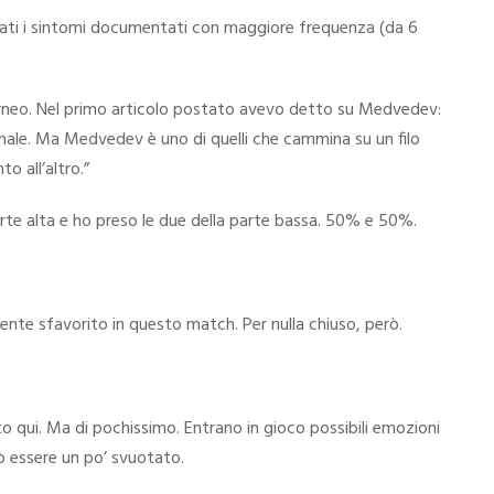
tati i sintomi documentati con maggiore frequenza (da 6
 torneo. Nel primo articolo postato avevo detto su Medvedev:
inale. Ma Medvedev è uno di quelli che cammina su un filo
 all’altro.”
parte alta e ho preso le due della parte bassa. 50% e 50%.
mente sfavorito in questo match. Per nulla chiuso, però.
o qui. Ma di pochissimo. Entrano in gioco possibili emozioni
ò essere un po’ svuotato.