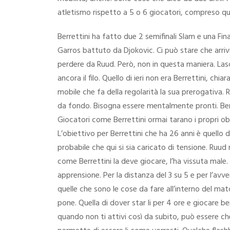
atletismo rispetto a 5 o 6 giocatori, compreso q
Berrettini ha fatto due 2 semifinali Slam e una Fin
Garros battuto da Djokovic. Ci può stare che arriv
perdere da Ruud. Però, non in questa maniera. Lasc
ancora il filo. Quello di ieri non era Berrettini,
mobile che fa della regolarità la sua prerogativa.
da fondo. Bisogna essere mentalmente pronti. Berre
Giocatori come Berrettini ormai tarano i propri ob
L’obiettivo per Berrettini che ha 26 anni è quello d
probabile che qui si sia caricato di tensione. Ruud 
come Berrettini la deve giocare, l’ha vissuta mal
apprensione. Per la distanza del 3 su 5 e per l’avv
quelle che sono le cose da fare all’interno del ma
pone. Quella di dover star li per 4 ore e giocare 
quando non ti attivi così da subito, può essere ch