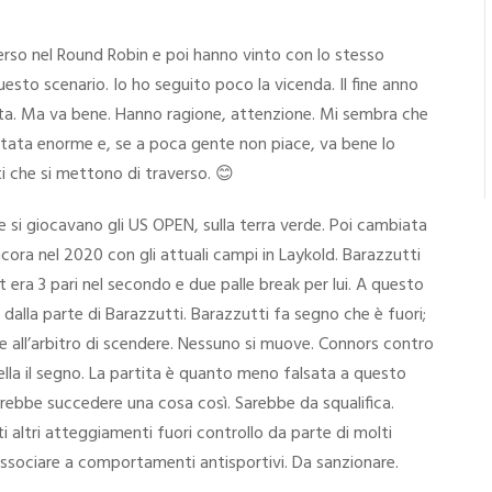
perso nel Round Robin e poi hanno vinto con lo stesso
esto scenario. Io ho seguito poco la vicenda. Il fine anno
ta. Ma va bene. Hanno ragione, attenzione. Mi sembra che
 stata enorme e, se a poca gente non piace, va bene lo
sti che si mettono di traverso. 😊
ove si giocavano gli US OPEN, sulla terra verde. Poi cambiata
ncora nel 2020 con gli attuali campi in Laykold. Barazzutti
t era 3 pari nel secondo e due palle break per lui. A questo
 dalla parte di Barazzutti. Barazzutti fa segno che è fuori;
e all’arbitro di scendere. Nessuno si muove. Connors contro
cella il segno. La partita è quanto meno falsata a questo
trebbe succedere una cosa così. Sarebbe da squalifica.
i altri atteggiamenti fuori controllo da parte di molti
associare a comportamenti antisportivi. Da sanzionare.