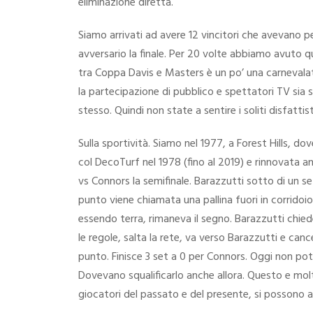
eliminazione diretta.
Siamo arrivati ad avere 12 vincitori che avevano 
avversario la finale. Per 20 volte abbiamo avuto qu
tra Coppa Davis e Masters è un po’ una carnevala
la partecipazione di pubblico e spettatori TV sia
stesso. Quindi non state a sentire i soliti disfatti
Sulla sportività. Siamo nel 1977, a Forest Hills, d
col DecoTurf nel 1978 (fino al 2019) e rinnovata a
vs Connors la semifinale. Barazzutti sotto di un se
punto viene chiamata una pallina fuori in corridoio
essendo terra, rimaneva il segno. Barazzutti chied
le regole, salta la rete, va verso Barazzutti e can
punto. Finisce 3 set a 0 per Connors. Oggi non po
Dovevano squalificarlo anche allora. Questo e molt
giocatori del passato e del presente, si possono 