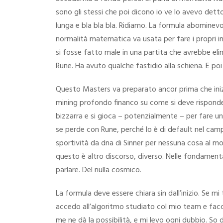
sono gli stessi che poi dicono io ve lo avevo detto 
lunga e bla bla bla. Ridiamo. La formula abominev
normalità matematica va usata per fare i propri int
si fosse fatto male in una partita che avrebbe eli
Rune. Ha avuto qualche fastidio alla schiena. E po
Questo Masters va preparato ancor prima che iniz
mining profondo financo su come si deve risponder
bizzarra e si gioca – potenzialmente – per fare u
se perde con Rune, perché lo è di default nel cam
sportività da dna di Sinner per nessuna cosa al mo
questo è altro discorso, diverso. Nelle fondamen
parlare. Del nulla cosmico.
La formula deve essere chiara sin dall’inizio. Se mi
accedo all’algoritmo studiato col mio team e facc
me ne dà la possibilità, e mi levo ogni dubbio. So d