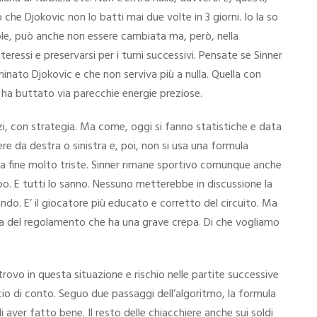
che Djokovic non lo batti mai due volte in 3 giorni. Io la so
ole, può anche non essere cambiata ma, però, nella
eressi e preservarsi per i turni successivi. Pensate se Sinner
minato Djokovic e che non serviva più a nulla. Quella con
i ha buttato via parecchie energie preziose.
i, con strategia. Ma come, oggi si fanno statistiche e data
e da destra o sinistra e, poi, non si usa una formula
na fine molto triste. Sinner rimane sportivo comunque anche
po. E tutti lo sanno. Nessuno metterebbe in discussione la
ndo. E’ il giocatore più educato e corretto del circuito. Ma
ta del regolamento che ha una grave crepa. Di che vogliamo
 trovo in questa situazione e rischio nelle partite successive
io di conto. Seguo due passaggi dell’algoritmo, la formula
i aver fatto bene. Il resto delle chiacchiere anche sui soldi