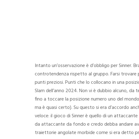
20/11/2023
Intanto un’osservazione è d’obbligo per Sinner. Br
controtendenza rispetto al gruppo. Farsi trovare p
punti preziosi. Punti che lo collocano in una posiz
Slam dell’anno 2024. Non vi è dubbio alcuno, da t
fino a toccare la posizione numero uno del mondo
ma è quasi certo). Su questo si era d’accordo anch
veloce: il gioco di Sinner è quello di un attaccan
da attaccante da fondo e credo debba andare avant
traiettorie angolate morbide come si era detto pr