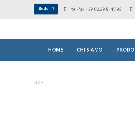
Sede
tel/fax +39 02.29.51.48.95
HOME
CHI SIAMO
PRODOT
Sinner al
20
NOV
‘seguire’
nello ste
Matemati