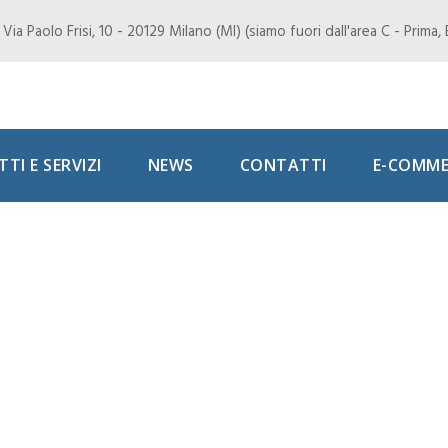
Via Paolo Frisi, 10 - 20129 Milano (MI) (siamo fuori dall'area C - Prima
TI E SERVIZI
NEWS
CONTATTI
E-COMME
 Masters: le formu
, essendo che, Djok
sso torneo non lo 
co.