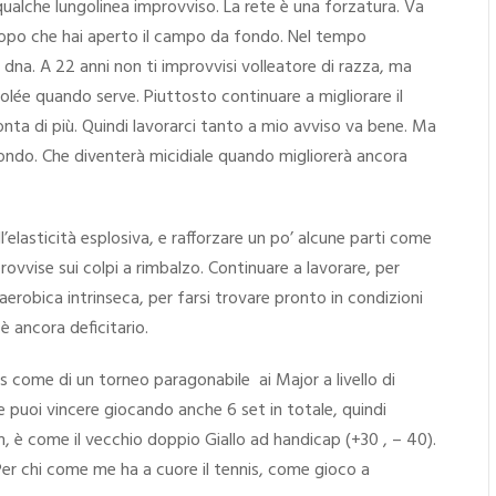
ualche lungolinea improvviso. La rete è una forzatura. Va
 dopo che hai aperto il campo da fondo. Nel tempo
 dna. A 22 anni non ti improvvisi volleatore di razza, ma
olée quando serve. Piuttosto continuare a migliorare il
nta di più. Quindi lavorarci tanto a mio avviso va bene. Ma
 fondo. Che diventerà micidiale quando migliorerà ancora
l’elasticità esplosiva, e rafforzare un po’ alcune parti come
provvise sui colpi a rimbalzo. Continuare a lavorare, per
aerobica intrinseca, per farsi trovare pronto in condizioni
 è ancora deficitario.
s come di un torneo paragonabile ai Major a livello di
ve puoi vincere giocando anche 6 set in totale, quindi
 è come il vecchio doppio Giallo ad handicap (+30 , – 40).
Per chi come me ha a cuore il tennis, come gioco a