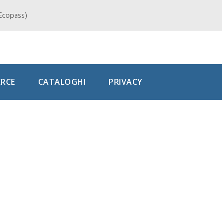
, Ecopass)
RCE
CATALOGHI
PRIVACY
le da
ovic 2 volte
batti mai.