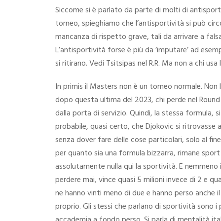
Siccome si è parlato da parte di molti di antisport
torneo, spieghiamo che l’antisportività si può cir
mancanza di rispetto grave, tali da arrivare a fal
L’antisportività forse è più da ‘imputare’ ad esemp
si ritirano. Vedi Tsitsipas nel R.R. Ma non a chi us
In primis il Masters non è un torneo normale. Non l
dopo questa ultima del 2023, chi perde nel Round R
dalla porta di servizio. Quindi, la stessa formula, 
probabile, quasi certo, che Djokovic si ritrovasse 
senza dover fare delle cose particolari, solo al fine
per quanto sia una formula bizzarra, rimane sport d
assolutamente nulla qui la sportività. E nemmeno i
perdere mai, vince quasi 5 milioni invece di 2 e q
ne hanno vinti meno di due e hanno perso anche il 
proprio. Gli stessi che parlano di sportività sono 
accademia a fondo perso. Si parla di mentalità itali