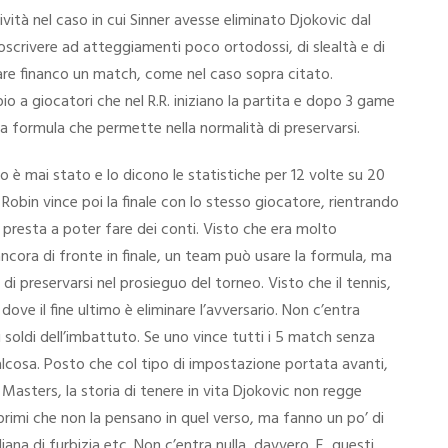
ività nel caso in cui Sinner avesse eliminato Djokovic dal
coscrivere ad atteggiamenti poco ortodossi, di slealtà e di
sare financo un match, come nel caso sopra citato.
io a giocatori che nel R.R. iniziano la partita e dopo 3 game
a la formula che permette nella normalità di preservarsi.
o è mai stato e lo dicono le statistiche per 12 volte su 20
obin vince poi la finale con lo stesso giocatore, rientrando
si presta a poter fare dei conti. Visto che era molto
ancora di fronte in finale, un team può usare la formula, ma
 di preservarsi nel prosieguo del torneo. Visto che il tennis,
ove il fine ultimo è eliminare l’avversario. Non c’entra
 soldi dell’imbattuto. Se uno vince tutti i 5 match senza
ualcosa. Posto che col tipo di impostazione portata avanti,
Masters, la storia di tenere in vita Djokovic non regge
i primi che non la pensano in quel verso, ma fanno un po’ di
ana di furbizia etc. Non c’entra nulla, davvero. E, questi,