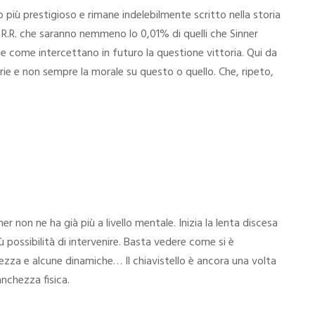
 più prestigioso e rimane indelebilmente scritto nella storia
n R.R. che saranno nemmeno lo 0,01% di quelli che Sinner
r e come intercettano in futuro la questione vittoria. Qui da
ie e non sempre la morale su questo o quello. Che, ripeto,
r non ne ha già più a livello mentale. Inizia la lenta discesa
ù possibilità di intervenire. Basta vedere come si è
ntezza e alcune dinamiche… Il chiavistello è ancora una volta
anchezza fisica.